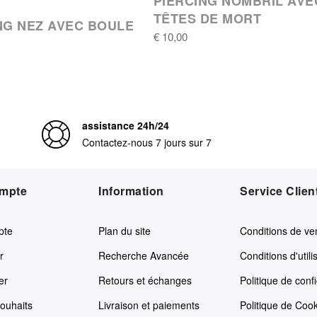
PIERCING NOMBRIL AVE
TÊTES DE MORT
NG NEZ AVEC BOULE
€ 10,00
assistance 24h/24
Contactez-nous 7 jours sur 7
mpte
Information
Service Clien
pte
Plan du site
Conditions de ve
r
Recherche Avancée
Conditions d'utili
er
Retours et échanges
Politique de confi
souhaits
Livraison et paiements
Politique de Coo