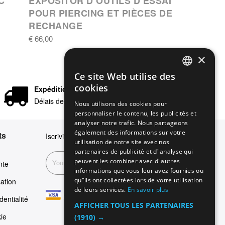
C
EXPOSITOR D’OUTILS D’ESSAI
POUR PIERCING ET PIÈCES DE
RECHANGE
€ 66,00
×
Ce site Web utilise des
ENGLISH
cookies
Expédition rapide
GERMAN
Délais de livraison en 24/48 heures
Nous utilisons des cookies pour
personnaliser le contenu, les publicités et
ITALIAN
analyser notre trafic. Nous partageons
SPANISH
également des informations sur votre
ts
Iscriviti alla nostra newsletter
utilisation de notre site avec nos
FRENCH
partenaires de publicité et d"analyse qui
peuvent les combiner avec d"autres
Inscription
nte
informations que vous leur avez fournies ou
qu"ils ont collectées lors de votre utilisation
sation
de leurs services.
En savoir plus
dentialité
AFFICHER TOUS LES PARTENAIRES
kie
(1910) →