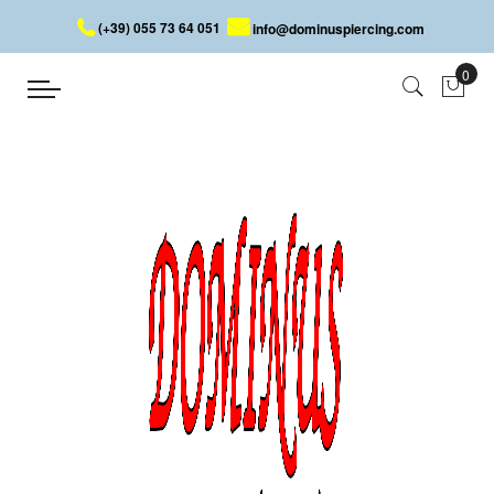
(+39) 055 73 64 051
info@dominuspiercing.com
CONCH
Accueil
PIERCING
OREILLE
CONCH
Situé juste à l’extérieur de l’ouverture de l’oreille se trouve le
piercing Conch. Nous avons toujours proposé une grande
variété de piercings avec des matériaux et des designs de