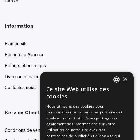
Caisse
Information
Plan du site
Recherche Avancée
Retours et échanges
Livraison et paiements
×
Contactez nous
Ce site Web utilise des
ENGLISH
cookies
GERMAN
Nous utilisons des cookies pour
Service Clients
personnaliser le contenu, les publicités et
ITALIAN
analyser notre trafic. Nous partageons
SPANISH
également des informations sur votre
Conditions de vente
utilisation de notre site avec nos
FRENCH
partenaires de publicité et d"analyse qui