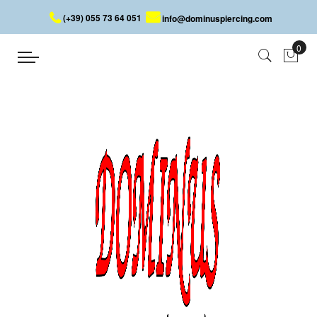
(+39) 055 73 64 051
info@dominuspiercing.com
CLÉ
Accueil
CLÉ