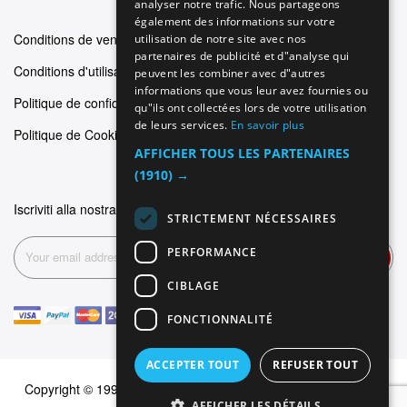
analyser notre trafic. Nous partageons
SPANISH
également des informations sur votre
Conditions de vente
utilisation de notre site avec nos
FRENCH
partenaires de publicité et d"analyse qui
Conditions d'utilisation
peuvent les combiner avec d"autres
informations que vous leur avez fournies ou
Politique de confidentialité
qu"ils ont collectées lors de votre utilisation
de leurs services.
En savoir plus
Politique de Cookie
AFFICHER TOUS LES PARTENAIRES
(1910) →
Iscriviti alla nostra newsletter
STRICTEMENT NÉCESSAIRES
PERFORMANCE
Inscription
CIBLAGE
FONCTIONNALITÉ
ACCEPTER TOUT
REFUSER TOUT
Copyright © 1999-2026 Dominus Piercing. Tous les droits sont
AFFICHER LES DÉTAILS