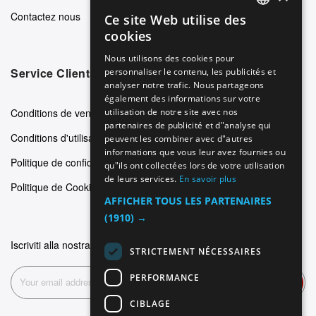
Contactez nous
Ce site Web utilise des
ENGLISH
cookies
GERMAN
Nous utilisons des cookies pour
Service Clients
personnaliser le contenu, les publicités et
ITALIAN
analyser notre trafic. Nous partageons
SPANISH
également des informations sur votre
Conditions de vente
utilisation de notre site avec nos
FRENCH
partenaires de publicité et d"analyse qui
Conditions d'utilisation
peuvent les combiner avec d"autres
informations que vous leur avez fournies ou
Politique de confidentialité
qu"ils ont collectées lors de votre utilisation
de leurs services.
En savoir plus
Politique de Cookie
AFFICHER TOUS LES PARTENAIRES
(1910) →
Iscriviti alla nostra newsletter
STRICTEMENT NÉCESSAIRES
PERFORMANCE
Inscription
CIBLAGE