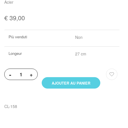
Acier
€ 39,00
Plus
Più venduti
Non
d’information
Longeur
27 cm
-
+
AJOUTER AU PANIER
CL-158