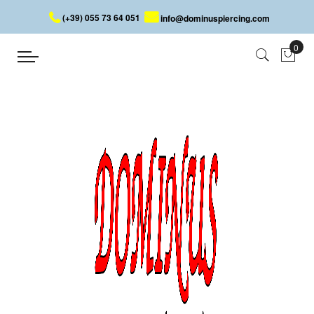
(+39) 055 73 64 051
info@dominuspiercing.com
Collier
Accueil
Collier