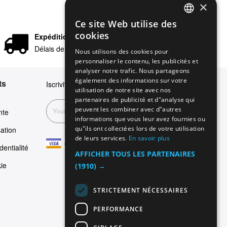
×
Ce site Web utilise des
ENGLISH
cookies
Expédition rapide
GERMAN
Délais de livraison en 24/48 heures
Nous utilisons des cookies pour
personnaliser le contenu, les publicités et
ITALIAN
analyser notre trafic. Nous partageons
SPANISH
également des informations sur votre
ts
Iscriviti alla nostra newsletter
utilisation de notre site avec nos
FRENCH
partenaires de publicité et d"analyse qui
peuvent les combiner avec d"autres
Inscription
nte
informations que vous leur avez fournies ou
qu"ils ont collectées lors de votre utilisation
sation
de leurs services.
En savoir plus
dentialité
AFFICHER TOUS LES PARTENAIRES
kie
(1910) →
STRICTEMENT NÉCESSAIRES
PERFORMANCE