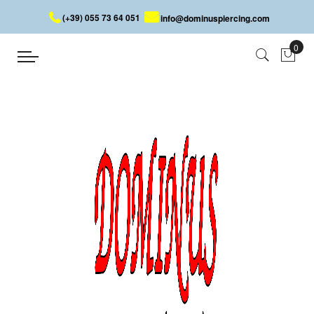
(+39) 055 73 64 051
info@dominuspiercing.com
PIERCING HELIX
Accueil
PIERCING HELIX