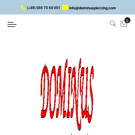
(+39) 055 73 64 051
info@dominuspiercing.com
Collier
Accueil
Collier