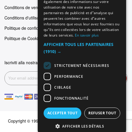
SPANISH
également des informations sur votre
Conditions de vente
utilisation de notre site avec nos
FRENCH
partenaires de publicité et d"analyse qui
Conditions d'utilisation
peuvent les combiner avec d"autres
informations que vous leur avez fournies ou
Politique de confidentialité
qu"ils ont collectées lors de votre utilisation
de leurs services.
En savoir plus
Politique de Cookie
AFFICHER TOUS LES PARTENAIRES
(1910) →
Iscriviti alla nostra newsletter
STRICTEMENT NÉCESSAIRES
PERFORMANCE
Inscription
CIBLAGE
FONCTIONNALITÉ
ACCEPTER TOUT
REFUSER TOUT
Copyright © 1999-2026 Dominus Piercing. Tous les droits sont
AFFICHER LES DÉTAILS
réservés