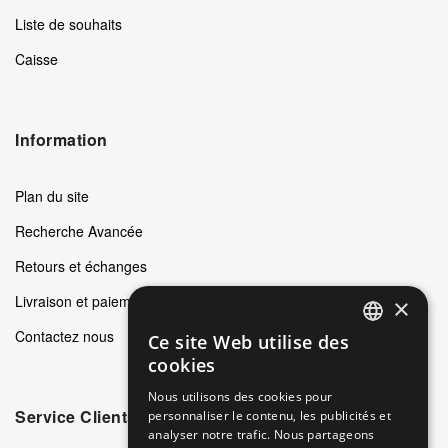
Liste de souhaits
Caisse
Information
Plan du site
Recherche Avancée
Retours et échanges
Livraison et paiements
×
Contactez nous
Ce site Web utilise des
ENGLISH
cookies
GERMAN
Nous utilisons des cookies pour
Service Clients
personnaliser le contenu, les publicités et
ITALIAN
analyser notre trafic. Nous partageons