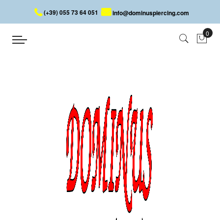
(+39) 055 73 64 051
info@dominuspiercing.com
PIERCING HELIX AVEC PLUME
Accueil
PIERCING HELIX AVEC PLUME