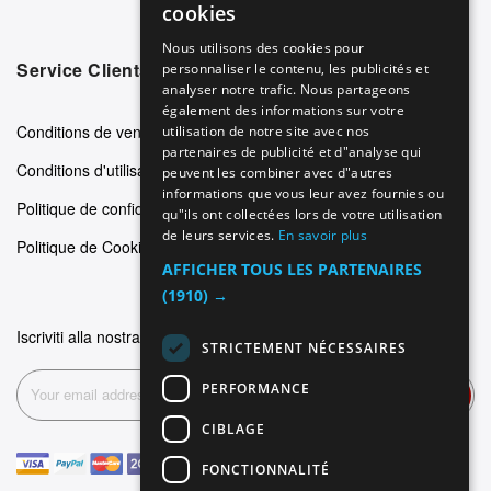
cookies
GERMAN
Nous utilisons des cookies pour
Service Clients
personnaliser le contenu, les publicités et
ITALIAN
analyser notre trafic. Nous partageons
SPANISH
également des informations sur votre
Conditions de vente
utilisation de notre site avec nos
FRENCH
partenaires de publicité et d"analyse qui
Conditions d'utilisation
peuvent les combiner avec d"autres
informations que vous leur avez fournies ou
Politique de confidentialité
qu"ils ont collectées lors de votre utilisation
de leurs services.
En savoir plus
Politique de Cookie
AFFICHER TOUS LES PARTENAIRES
(1910) →
Iscriviti alla nostra newsletter
STRICTEMENT NÉCESSAIRES
PERFORMANCE
Inscription
CIBLAGE
FONCTIONNALITÉ