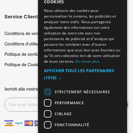
cookies
GERMAN
Nous utilisons des cookies pour
Service Clients
personnaliser le contenu, les publicités et
ITALIAN
analyser notre trafic. Nous partageons
SPANISH
également des informations sur votre
Conditions de vente
utilisation de notre site avec nos
FRENCH
partenaires de publicité et d"analyse qui
Conditions d'utilisation
peuvent les combiner avec d"autres
informations que vous leur avez fournies ou
Politique de confidentialité
qu"ils ont collectées lors de votre utilisation
de leurs services.
En savoir plus
Politique de Cookie
AFFICHER TOUS LES PARTENAIRES
(1910) →
Iscriviti alla nostra newsletter
STRICTEMENT NÉCESSAIRES
PERFORMANCE
Inscription
CIBLAGE
FONCTIONNALITÉ