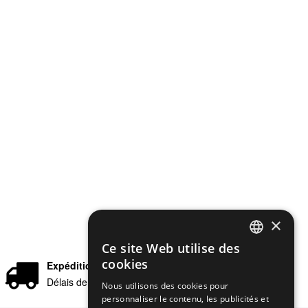
×
Ce site Web utilise des
ENGLISH
cookies
Expédition rapide
GERMAN
Délais de livraison en 24/48 heures
Nous utilisons des cookies pour
personnaliser le contenu, les publicités et
ITALIAN