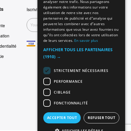
analyser notre trafic. Nous partageons
SPANISH
également des informations sur votre
ts
Iscriviti alla nostra newsletter
utilisation de notre site avec nos
FRENCH
partenaires de publicité et d"analyse qui
peuvent les combiner avec d"autres
Inscription
nte
informations que vous leur avez fournies ou
qu"ils ont collectées lors de votre utilisation
sation
de leurs services.
En savoir plus
dentialité
AFFICHER TOUS LES PARTENAIRES
kie
(1910) →
STRICTEMENT NÉCESSAIRES
PERFORMANCE
CIBLAGE
FONCTIONNALITÉ
ACCEPTER TOUT
REFUSER TOUT
AFFICHER LES DÉTAILS