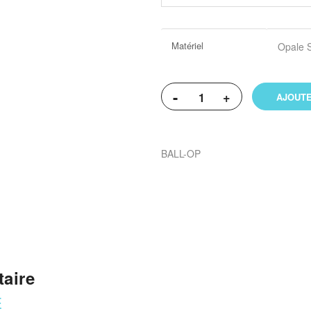
Plus
Matériel
Opale S
d’information
-
+
AJOUTE
BALL-OP
aire
E