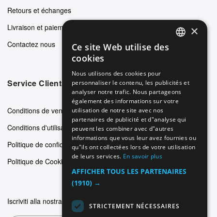
Retours et échanges
Livraison et paiements
×
Contactez nous
Ce site Web utilise des
ENGLISH
cookies
GERMAN
Nous utilisons des cookies pour
Service Clients
personnaliser le contenu, les publicités et
ITALIAN
analyser notre trafic. Nous partageons
SPANISH
également des informations sur votre
Conditions de vente
utilisation de notre site avec nos
FRENCH
partenaires de publicité et d"analyse qui
Conditions d'utilisation
peuvent les combiner avec d"autres
informations que vous leur avez fournies ou
Politique de confidentialité
qu"ils ont collectées lors de votre utilisation
de leurs services.
En savoir plus
Politique de Cookie
AFFICHER TOUS LES PARTENAIRES
(1910) →
Iscriviti alla nostra newsletter
STRICTEMENT NÉCESSAIRES