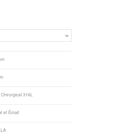
mm
mm
 Chirurgical 316L
al et Émail
LLA