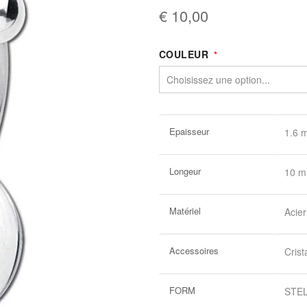
€ 10,00
COULEUR
Plus
Epaisseur
1.6 
d’information
Longeur
10 
Matériel
Acier
Accessoires
Crist
FORM
STE