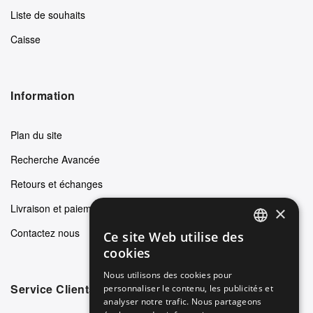
Liste de souhaits
Caisse
Information
Plan du site
Recherche Avancée
Retours et échanges
Livraison et paiements
×
Contactez nous
Ce site Web utilise des
ENGLISH
cookies
GERMAN
Nous utilisons des cookies pour
Service Clients
personnaliser le contenu, les publicités et
ITALIAN
analyser notre trafic. Nous partageons
SPANISH