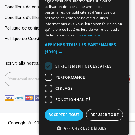
également des informations sur votre
Conditions de vente
utilisation de notre site avec nos
FRENCH
partenaires de publicité et d"analyse qui
Conditions d'utilisation
peuvent les combiner avec d"autres
informations que vous leur avez fournies ou
Politique de confidentialité
qu"ils ont collectées lors de votre utilisation
de leurs services.
En savoir plus
Politique de Cookie
AFFICHER TOUS LES PARTENAIRES
(1910) →
Iscriviti alla nostra newsletter
STRICTEMENT NÉCESSAIRES
PERFORMANCE
Inscription
CIBLAGE
FONCTIONNALITÉ
ACCEPTER TOUT
REFUSER TOUT
Copyright © 1999-2026 Dominus Piercing. Tous les droits sont
AFFICHER LES DÉTAILS
réservés