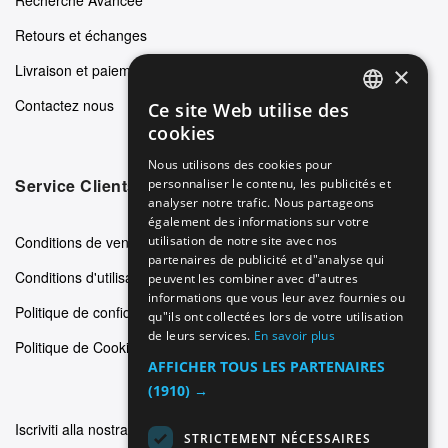
Retours et échanges
Livraison et paiements
×
Contactez nous
Ce site Web utilise des
ENGLISH
cookies
GERMAN
Nous utilisons des cookies pour
Service Clients
personnaliser le contenu, les publicités et
ITALIAN
analyser notre trafic. Nous partageons
SPANISH
également des informations sur votre
Conditions de vente
utilisation de notre site avec nos
FRENCH
partenaires de publicité et d"analyse qui
Conditions d'utilisation
peuvent les combiner avec d"autres
informations que vous leur avez fournies ou
Politique de confidentialité
qu"ils ont collectées lors de votre utilisation
de leurs services.
En savoir plus
Politique de Cookie
AFFICHER TOUS LES PARTENAIRES
(1910) →
Iscriviti alla nostra newsletter
STRICTEMENT NÉCESSAIRES