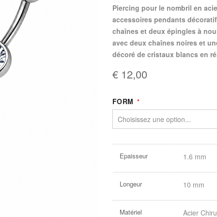
piercing pour le nombril en acier chirurgical avec cristaux blancs premium et
accessoires pendants décoratif
chaînes et deux épingles à nourr
avec deux chaînes noires et un
décoré de cristaux blancs en ré
€ 12,00
FORM
Plus
Epaisseur
1.6 mm
d’information
Longeur
10 mm
Matériel
Acier Chiru