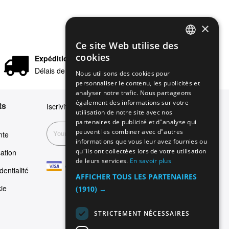
×
Ce site Web utilise des
ENGLISH
cookies
Expédition rapide
GERMAN
Délais de livraison en 24/48 heures
Nous utilisons des cookies pour
personnaliser le contenu, les publicités et
ITALIAN
analyser notre trafic. Nous partageons
SPANISH
également des informations sur votre
ts
Iscriviti alla nostra newsletter
utilisation de notre site avec nos
FRENCH
partenaires de publicité et d"analyse qui
peuvent les combiner avec d"autres
Inscription
nte
informations que vous leur avez fournies ou
qu"ils ont collectées lors de votre utilisation
sation
de leurs services.
En savoir plus
dentialité
AFFICHER TOUS LES PARTENAIRES
kie
(1910) →
STRICTEMENT NÉCESSAIRES