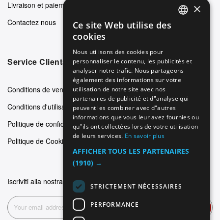
Livraison et paiements
×
Contactez nous
Ce site Web utilise des
ENGLISH
cookies
GERMAN
Nous utilisons des cookies pour
Service Clients
personnaliser le contenu, les publicités et
ITALIAN
analyser notre trafic. Nous partageons
SPANISH
également des informations sur votre
Conditions de vente
utilisation de notre site avec nos
FRENCH
partenaires de publicité et d"analyse qui
Conditions d'utilisation
peuvent les combiner avec d"autres
informations que vous leur avez fournies ou
Politique de confidentialité
qu"ils ont collectées lors de votre utilisation
de leurs services.
En savoir plus
Politique de Cookie
AFFICHER TOUS LES PARTENAIRES
(1910) →
Iscriviti alla nostra newsletter
STRICTEMENT NÉCESSAIRES
PERFORMANCE
Inscription