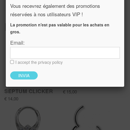
Vous recevrez également des promotions
réservées à nos utilisateurs VIP !
Prodotti Correlati:
La promotion n'est pas valable pour les achats en
gros.
Email:
I accept the privacy policy
SEPTUM CLICKER
SEPTUM CLICKER
€ 15,00
€ 14,00