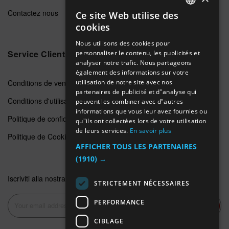
Contactez nous
Ce site Web utilise des
ENGLISH
cookies
GERMAN
Nous utilisons des cookies pour
Service Clients
personnaliser le contenu, les publicités et
ITALIAN
analyser notre trafic. Nous partageons
SPANISH
également des informations sur votre
Conditions de vente
utilisation de notre site avec nos
FRENCH
partenaires de publicité et d"analyse qui
Conditions d'utilisation
peuvent les combiner avec d"autres
informations que vous leur avez fournies ou
Politique de confidentialité
qu"ils ont collectées lors de votre utilisation
de leurs services.
En savoir plus
Politique de Cookie
AFFICHER TOUS LES PARTENAIRES
(1910) →
Iscriviti alla nostra newsletter
STRICTEMENT NÉCESSAIRES
PERFORMANCE
Inscription
CIBLAGE