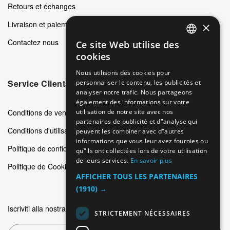
Retours et échanges
Livraison et paiements
×
Contactez nous
Ce site Web utilise des
ENGLISH
cookies
GERMAN
Nous utilisons des cookies pour
Service Clients
personnaliser le contenu, les publicités et
ITALIAN
analyser notre trafic. Nous partageons
SPANISH
également des informations sur votre
Conditions de vente
utilisation de notre site avec nos
FRENCH
partenaires de publicité et d"analyse qui
Conditions d'utilisation
peuvent les combiner avec d"autres
informations que vous leur avez fournies ou
Politique de confidentialité
qu"ils ont collectées lors de votre utilisation
de leurs services.
En savoir plus
Politique de Cookie
AFFICHER TOUS LES PARTENAIRES
(1910) →
Iscriviti alla nostra newsletter
STRICTEMENT NÉCESSAIRES