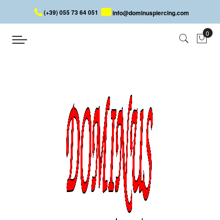
(+39) 055 73 64 051
info@dominuspiercing.com
SMILE CLICKER
Accueil
SMILE CLICKER