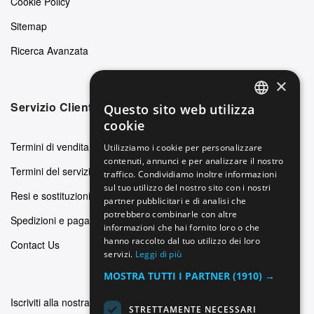
Cookie Policy
Sitemap
Ricerca Avanzata
×
Servizio Clienti
Questo sito web utilizza
ENGLISH
cookie
GERMAN
Termini di vendita
Utilizziamo i cookie per personalizzare
contenuti, annunci e per analizzare il nostro
ITALIAN
Termini del servizio
traffico. Condividiamo inoltre informazioni
SPANISH
sul tuo utilizzo del nostro sito con i nostri
Resi e sostituzioni
partner pubblicitari e di analisi che
FRENCH
potrebbero combinarle con altre
Spedizioni e pagamenti
informazioni che hai fornito loro o che
hanno raccolto dal tuo utilizzo dei loro
Contact Us
servizi.
Leggi di più
MOSTRA TUTTI I PARTNER
(1910) →
Iscriviti alla nostra newsletter
STRETTAMENTE NECESSARI