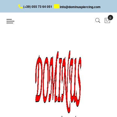
(+39) 055 73 64 051
info@dominuspiercing.com
PIERCING ANELLO CON SFERA
Home
PIERCING ANELLO CON SFERA