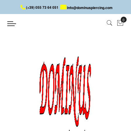
(+39) 055 73 64 051
info@dominuspiercing.com
BRACCIALI
Home
BIGIOTTERIA
BRACCIALI
Bracciali da donna e bracciali da uomo realizzati con diversi
materiali come acciaio, legno e cristalli. I bracciali della Dominus
aggiungono una nota positiva alla tua immagine, perfetti da