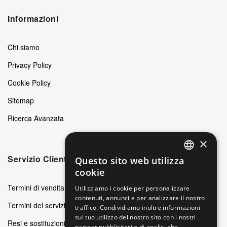
Informazioni
Chi siamo
Privacy Policy
Cookie Policy
Sitemap
Ricerca Avanzata
×
Servizio Clienti
Questo sito web utilizza
ENGLISH
cookie
GERMAN
Termini di vendita
Utilizziamo i cookie per personalizzare
contenuti, annunci e per analizzare il nostro
ITALIAN
Termini del servizio
traffico. Condividiamo inoltre informazioni
SPANISH
sul tuo utilizzo del nostro sito con i nostri
Resi e sostituzioni
partner pubblicitari e di analisi che