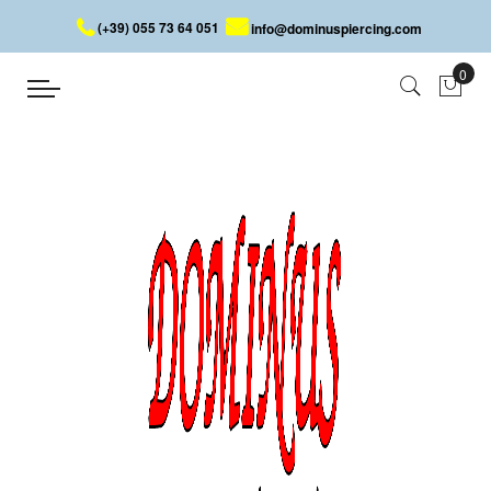
(+39) 055 73 64 051
info@dominuspiercing.com
SPIRALE
Home
SPIRALE