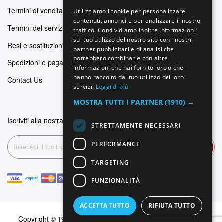
GERMAN
Termini di vendita
Utilizziamo i cookie per personalizzare
contenuti, annunci e per analizzare il nostro
ITALIAN
Termini del servizio
traffico. Condividiamo inoltre informazioni
SPANISH
sul tuo utilizzo del nostro sito con i nostri
Resi e sostituzioni
partner pubblicitari e di analisi che
FRENCH
potrebbero combinarle con altre
Spedizioni e pagamenti
informazioni che hai fornito loro o che
hanno raccolto dal tuo utilizzo dei loro
Contact Us
servizi.
Leggi di più
MOSTRA TUTTI I PARTNER
(1910) →
Iscriviti alla nostra newsletter
STRETTAMENTE NECESSARI
PERFORMANCE
Iscriviti
TARGETING
FUNZIONALITÀ
ACCETTA TUTTO
RIFIUTA TUTTO
Copyright © 1999-2026 Dominus Piercing. Tutti i diritti sono