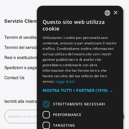
×
Servizio Clienti
Questo sito web utilizza
ENGLISH
cookie
GERMAN
Termini di vendita
Utilizziamo i cookie per personalizzare
contenuti, annunci e per analizzare il nostro
ITALIAN
Termini del servizio
traffico. Condividiamo inoltre informazioni
SPANISH
sul tuo utilizzo del nostro sito con i nostri
Resi e sostituzioni
partner pubblicitari e di analisi che
FRENCH
potrebbero combinarle con altre
Spedizioni e pagamenti
informazioni che hai fornito loro o che
hanno raccolto dal tuo utilizzo dei loro
Contact Us
servizi.
Leggi di più
MOSTRA TUTTI I PARTNER
(1910) →
Iscriviti alla nostra newsletter
STRETTAMENTE NECESSARI
PERFORMANCE
Iscriviti
TARGETING