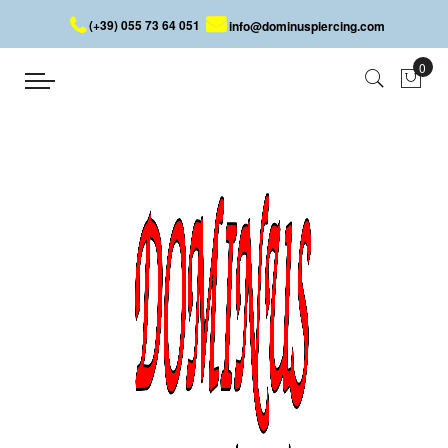
(+39) 055 73 64 051
info@dominuspiercing.com
ANELLO A FARFALLA
Home
ANELLO A FARFALLA