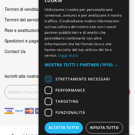
cookie
GERMAN
Termini di vendita
Utilizziamo i cookie per personalizzare
contenuti, annunci e per analizzare il nostro
ITALIAN
Termini del servizio
traffico. Condividiamo inoltre informazioni
SPANISH
sul tuo utilizzo del nostro sito con i nostri
Resi e sostituzioni
partner pubblicitari e di analisi che
FRENCH
potrebbero combinarle con altre
Spedizioni e pagamenti
informazioni che hai fornito loro o che
hanno raccolto dal tuo utilizzo dei loro
Contact Us
servizi.
Leggi di più
MOSTRA TUTTI I PARTNER
(1910) →
Iscriviti alla nostra newsletter
STRETTAMENTE NECESSARI
PERFORMANCE
Iscriviti
TARGETING
FUNZIONALITÀ
ACCETTA TUTTO
RIFIUTA TUTTO