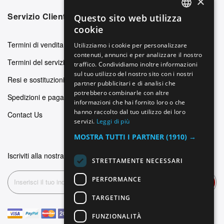
×
Servizio Clienti
Questo sito web utilizza
ENGLISH
cookie
GERMAN
Termini di vendita
Utilizziamo i cookie per personalizzare
contenuti, annunci e per analizzare il nostro
ITALIAN
Termini del servizio
traffico. Condividiamo inoltre informazioni
SPANISH
sul tuo utilizzo del nostro sito con i nostri
Resi e sostituzioni
partner pubblicitari e di analisi che
FRENCH
potrebbero combinarle con altre
Spedizioni e pagamenti
informazioni che hai fornito loro o che
hanno raccolto dal tuo utilizzo dei loro
Contact Us
servizi.
Leggi di più
MOSTRA TUTTI I PARTNER
(1910) →
Iscriviti alla nostra newsletter
STRETTAMENTE NECESSARI
PERFORMANCE
Iscriviti
TARGETING
FUNZIONALITÀ