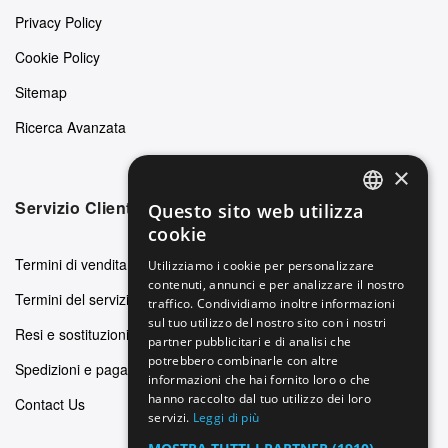
Privacy Policy
Cookie Policy
Sitemap
Ricerca Avanzata
×
Servizio Clienti
Questo sito web utilizza
ENGLISH
cookie
GERMAN
Termini di vendita
Utilizziamo i cookie per personalizzare
contenuti, annunci e per analizzare il nostro
ITALIAN
Termini del servizio
traffico. Condividiamo inoltre informazioni
SPANISH
sul tuo utilizzo del nostro sito con i nostri
Resi e sostituzioni
partner pubblicitari e di analisi che
FRENCH
potrebbero combinarle con altre
Spedizioni e pagamenti
informazioni che hai fornito loro o che
hanno raccolto dal tuo utilizzo dei loro
Contact Us
servizi.
Leggi di più