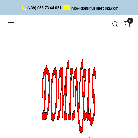
(+39) 055 73 64 051
info@dominuspiercing.com
LABRET CON CRISTALLI
Home
LABRET CON CRISTALLI