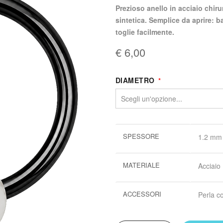
prezioso anello in acciaio chirurgico nero pvd chiuso da una elegante perla
sintetica. Semplice da aprire: ba
toglie facilmente.
€ 6,00
DIAMETRO
Maggiori
SPESSORE
1.2 mm
informazioni
MATERIALE
Acciaio
ACCESSORI
Perla co