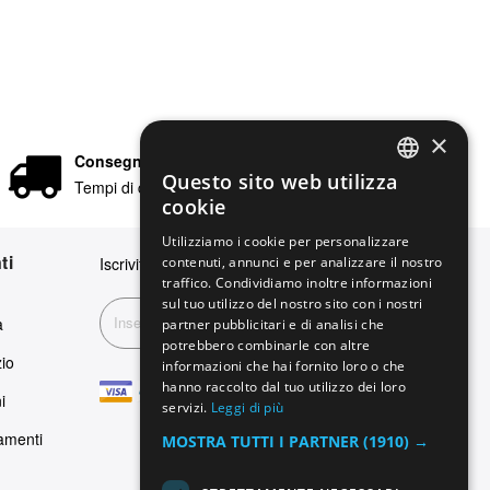
×
Consegna rapida
Questo sito web utilizza
Tempi di consegna in 24/48 ore
ENGLISH
cookie
GERMAN
Utilizziamo i cookie per personalizzare
ti
contenuti, annunci e per analizzare il nostro
Iscriviti alla nostra newsletter
ITALIAN
traffico. Condividiamo inoltre informazioni
SPANISH
sul tuo utilizzo del nostro sito con i nostri
Iscriviti
a
partner pubblicitari e di analisi che
FRENCH
potrebbero combinarle con altre
zio
informazioni che hai fornito loro o che
hanno raccolto dal tuo utilizzo dei loro
i
servizi.
Leggi di più
amenti
MOSTRA TUTTI I PARTNER
(1910) →