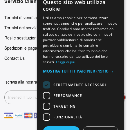
Servizio Clienti
Questo sito web utilizza
ENGLISH
cookie
GERMAN
Termini di vendita
Utilizziamo i cookie per personalizzare
contenuti, annunci e per analizzare il nostro
ITALIAN
Termini del servizio
traffico. Condividiamo inoltre informazioni
SPANISH
sul tuo utilizzo del nostro sito con i nostri
Resi e sostituzioni
partner pubblicitari e di analisi che
FRENCH
potrebbero combinarle con altre
Spedizioni e pagamenti
informazioni che hai fornito loro o che
hanno raccolto dal tuo utilizzo dei loro
Contact Us
servizi.
Leggi di più
MOSTRA TUTTI I PARTNER
(1910) →
Iscriviti alla nostra newsletter
STRETTAMENTE NECESSARI
PERFORMANCE
Iscriviti
TARGETING
FUNZIONALITÀ