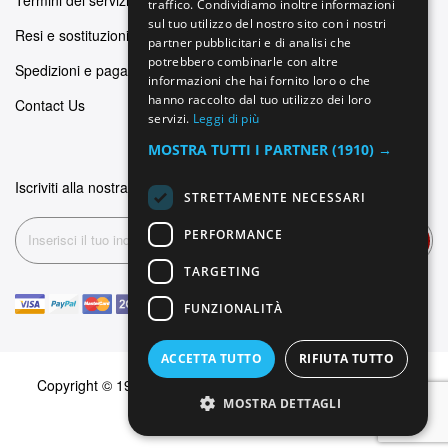
Termini del servizio
traffico. Condividiamo inoltre informazioni
SPANISH
sul tuo utilizzo del nostro sito con i nostri
Resi e sostituzioni
partner pubblicitari e di analisi che
FRENCH
potrebbero combinarle con altre
Spedizioni e pagamenti
informazioni che hai fornito loro o che
hanno raccolto dal tuo utilizzo dei loro
Contact Us
servizi.
Leggi di più
MOSTRA TUTTI I PARTNER
(1910) →
Iscriviti alla nostra newsletter
STRETTAMENTE NECESSARI
PERFORMANCE
Iscriviti
TARGETING
FUNZIONALITÀ
ACCETTA TUTTO
RIFIUTA TUTTO
Copyright © 1999-2026 Dominus Piercing. Tutti i diritti sono
MOSTRA DETTAGLI
riservati