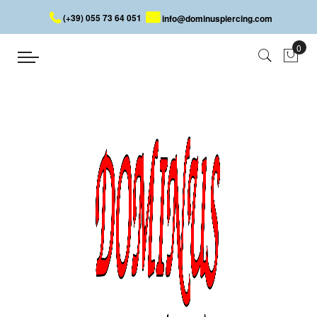
(+39) 055 73 64 051
info@dominuspiercing.com
RINGPIERCING MIT PERLE
Startseite
RINGPIERCING MIT PERLE