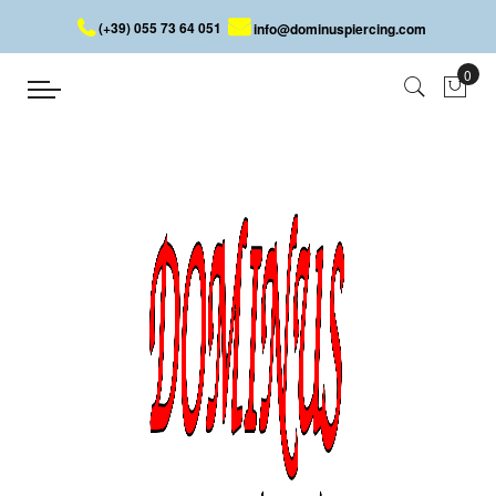
(+39) 055 73 64 051
info@dominuspiercing.com
SEPTUM
Startseite
PIERCING
GESICHT
SEPTUM
Beim Septum-Piercing wird der Knorpel, der die beiden
Nasenlöcher trennt, am Nasenansatz durchstochen. Es handelt
sich um eine sehr alte Praxis, die seit der Antike in