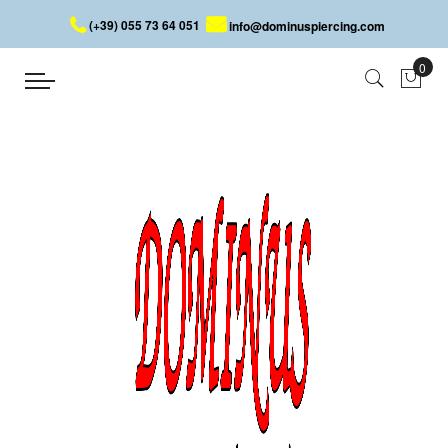
(+39) 055 73 64 051
info@dominuspiercing.com
DAITH
Startseite
PIERCING
OHR
DAITH
Ein Daith-Piercing wird durch die Knorpelfalte direkt über dem
Eingang zum Gehörgang eingeführt. Lifestyle und Schmuck
gehen oft Hand in Hand. Ein edles Piercing passt immer gut zu