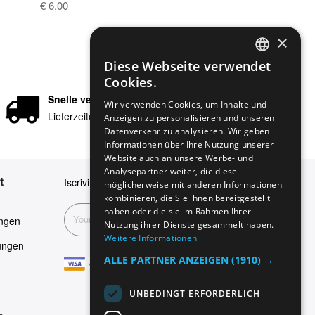
€ 6,00
×
Diese Webseite verwendet
ENGLISH
Cookies.
GERMAN
Snelle verzending
Wir verwenden Cookies, um Inhalte und
Lieferzeiten in 24/48 Stunden
Anzeigen zu personalisieren und unseren
ITALIAN
Datenverkehr zu analysieren. Wir geben
SPANISH
Informationen über Ihre Nutzung unserer
Website auch an unsere Werbe- und
FRENCH
Analysepartner weiter, die diese
t
Iscriviti alla nostra newsletter
möglicherweise mit anderen Informationen
kombinieren, die Sie ihnen bereitgestellt
haben oder die sie im Rahmen Ihrer
Abonnieren
ngen
Nutzung ihrer Dienste gesammelt haben.
Weitere Informationen
ungen
ALLE PARTNER ANZEIGEN
(1910) →
UNBEDINGT ERFORDERLICH