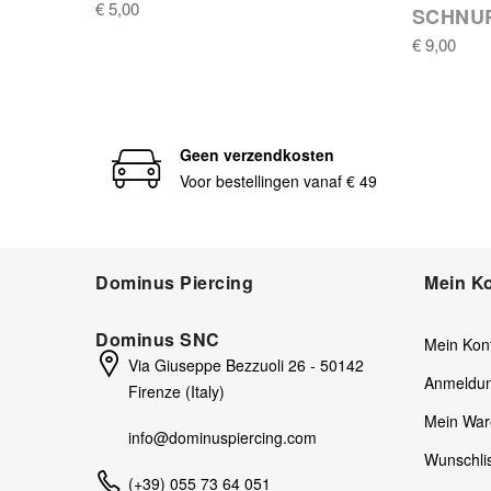
€ 5,00
SCHNU
€ 9,00
Geen verzendkosten
Voor bestellingen vanaf € 49
Dominus Piercing
Mein K
Dominus SNC
Mein Kon
Via Giuseppe Bezzuoli 26 - 50142
Anmeldu
Firenze (Italy)
Mein War
info@dominuspiercing.com
Wunschli
(+39) 055 73 64 051