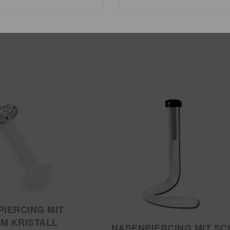
PIERCING MIT
M KRISTALL
NASENPIERCING MIT SC