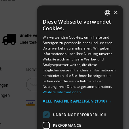
×
Diese Webseite verwendet
ENGLISH
Cookies.
GERMAN
Snelle verzending
Wir verwenden Cookies, um Inhalte und
Lieferzeiten in 24/48 Stunden
Anzeigen zu personalisieren und unseren
ITALIAN
Datenverkehr zu analysieren. Wir geben
SPANISH
Informationen über Ihre Nutzung unserer
Website auch an unsere Werbe- und
FRENCH
Analysepartner weiter, die diese
t
Iscriviti alla nostra newsletter
möglicherweise mit anderen Informationen
kombinieren, die Sie ihnen bereitgestellt
haben oder die sie im Rahmen Ihrer
Abonnieren
ngen
Nutzung ihrer Dienste gesammelt haben.
Weitere Informationen
ungen
ALLE PARTNER ANZEIGEN
(1910) →
UNBEDINGT ERFORDERLICH
n
PERFORMANCE