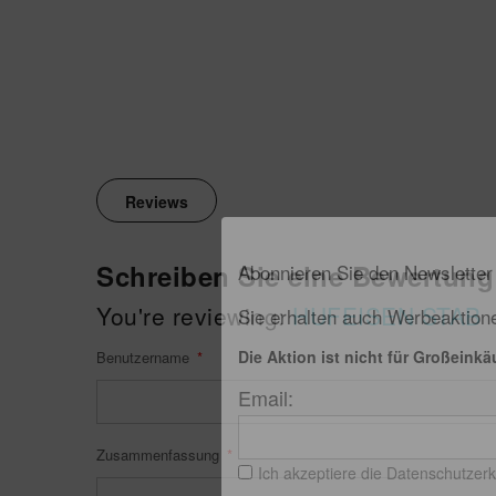
Reviews
Schreiben Sie eine Bewertung
Abonnieren Sie den Newslette
You're reviewing:
HUFEISEN STAB
Sie erhalten auch Werbeaktion
Die Aktion ist nicht für Großeinkä
Benutzername
Email:
Zusammenfassung
Ich akzeptiere die Datenschutzer