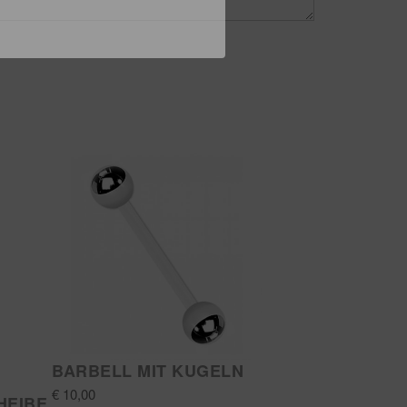
BARBELL MIT KUGELN
€ 10,00
HEIBE