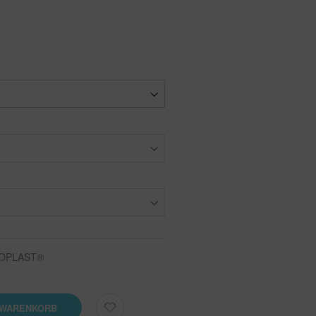
IOPLAST®
 WARENKORB