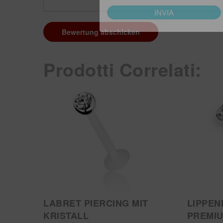
Bewertung abschicken
Prodotti Correlati:
LABRET PIERCING MIT
LIPPEN
KRISTALL
PREMIU