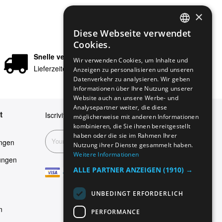
×
Diese Webseite verwendet
ENGLISH
Cookies.
GERMAN
Snelle verzending
Wir verwenden Cookies, um Inhalte und
Lieferzeiten in 24/48 Stunden
Anzeigen zu personalisieren und unseren
ITALIAN
Datenverkehr zu analysieren. Wir geben
SPANISH
Informationen über Ihre Nutzung unserer
Website auch an unsere Werbe- und
FRENCH
Analysepartner weiter, die diese
t
Iscriviti alla nostra newsletter
möglicherweise mit anderen Informationen
kombinieren, die Sie ihnen bereitgestellt
haben oder die sie im Rahmen Ihrer
Abonnieren
ngen
Nutzung ihrer Dienste gesammelt haben.
Weitere Informationen
ungen
ALLE PARTNER ANZEIGEN
(1910) →
UNBEDINGT ERFORDERLICH
n
PERFORMANCE