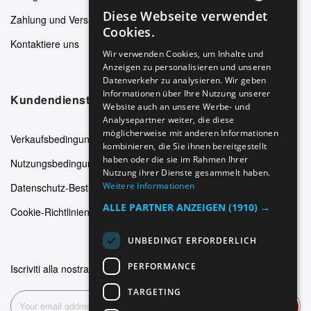
Diese Webseite verwendet
Zahlung und Versand
ENGLISH
Cookies.
Kontaktiere uns
GERMAN
Wir verwenden Cookies, um Inhalte und
Anzeigen zu personalisieren und unseren
ITALIAN
Datenverkehr zu analysieren. Wir geben
SPANISH
Informationen über Ihre Nutzung unserer
Kundendienst
Website auch an unsere Werbe- und
FRENCH
Analysepartner weiter, die diese
möglicherweise mit anderen Informationen
Verkaufsbedingungen
kombinieren, die Sie ihnen bereitgestellt
haben oder die sie im Rahmen Ihrer
Nutzungsbedingungen
Nutzung ihrer Dienste gesammelt haben.
Weitere Informationen
Datenschutz-Bestimmungen
ALLE PARTNER ANZEIGEN
(1910) →
Cookie-Richtlinien
UNBEDINGT ERFORDERLICH
PERFORMANCE
Iscriviti alla nostra newsletter
TARGETING
Abonnieren