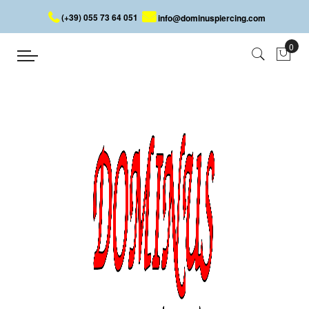
(+39) 055 73 64 051
info@dominuspiercing.com
Ring
Startseite
Ring