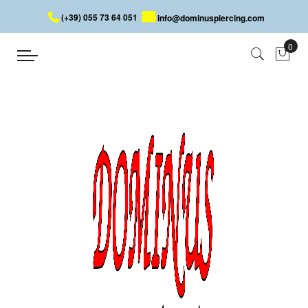
(+39) 055 73 64 051
info@dominuspiercing.com
STAHL OHRRINGE
Startseite
STAHL OHRRINGE