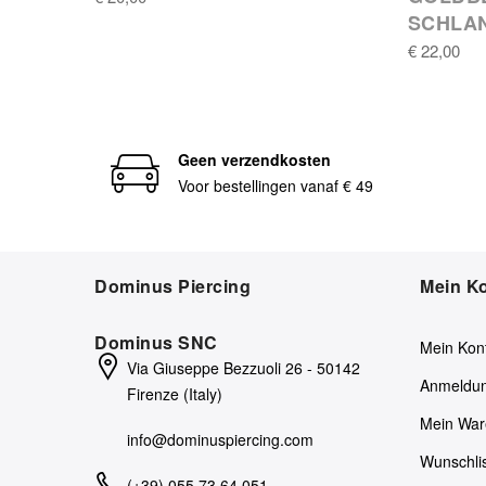
SCHLA
€ 22,00
Geen verzendkosten
Voor bestellingen vanaf € 49
Dominus Piercing
Mein K
Dominus SNC
Mein Kon
Via Giuseppe Bezzuoli 26 - 50142
Anmeldu
Firenze (Italy)
Mein War
info@dominuspiercing.com
Wunschli
(+39) 055 73 64 051