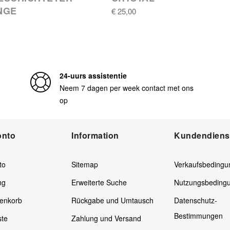
NGE
€ 25,00
24-uurs assistentie
Neem 7 dagen per week contact met ons
op
onto
Information
Kundendiens
to
Sitemap
Verkaufsbedingu
ng
Erweiterte Suche
Nutzungsbeding
enkorb
Rückgabe und Umtausch
Datenschutz-
Bestimmungen
ste
Zahlung und Versand