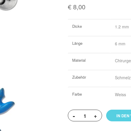
€ 8,00
Weitere
Dicke
1.2 mm
Informationen
Länge
6 mm
Material
Chirurge
Zubehör
Schmelz 
Farbe
Weiss
-
+
IN DEN