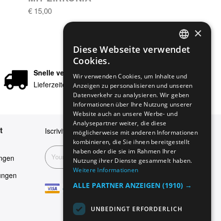
€ 15,00
×
Diese Webseite verwendet
ENGLISH
Cookies.
GERMAN
Snelle verzending
Wir verwenden Cookies, um Inhalte und
Lieferzeiten in 24/48 Stunden
Anzeigen zu personalisieren und unseren
ITALIAN
Datenverkehr zu analysieren. Wir geben
SPANISH
Informationen über Ihre Nutzung unserer
Website auch an unsere Werbe- und
FRENCH
Analysepartner weiter, die diese
t
Iscriviti alla nostra newsletter
möglicherweise mit anderen Informationen
kombinieren, die Sie ihnen bereitgestellt
haben oder die sie im Rahmen Ihrer
Abonnieren
ngen
Nutzung ihrer Dienste gesammelt haben.
Weitere Informationen
ungen
ALLE PARTNER ANZEIGEN
(1910) →
UNBEDINGT ERFORDERLICH