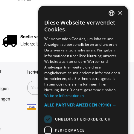
×
Diese Webseite verwendet
ENGLISH
Cookies.
GERMAN
Snelle verzending
Wir verwenden Cookies, um Inhalte und
Lieferzeiten in 24/48 Stunden
Anzeigen zu personalisieren und unseren
ITALIAN
Datenverkehr zu analysieren. Wir geben
SPANISH
Informationen über Ihre Nutzung unserer
Website auch an unsere Werbe- und
FRENCH
Analysepartner weiter, die diese
t
Iscriviti alla nostra newsletter
möglicherweise mit anderen Informationen
kombinieren, die Sie ihnen bereitgestellt
haben oder die sie im Rahmen Ihrer
Abonnieren
ngen
Nutzung ihrer Dienste gesammelt haben.
Weitere Informationen
ungen
ALLE PARTNER ANZEIGEN
(1910) →
UNBEDINGT ERFORDERLICH
n
PERFORMANCE