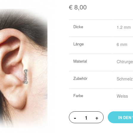
€ 8,00
Weitere
Dicke
1.2 mm
Informationen
Länge
6 mm
Material
Chirurge
Zubehör
Schmelz 
Farbe
Weiss
-
+
IN DEN