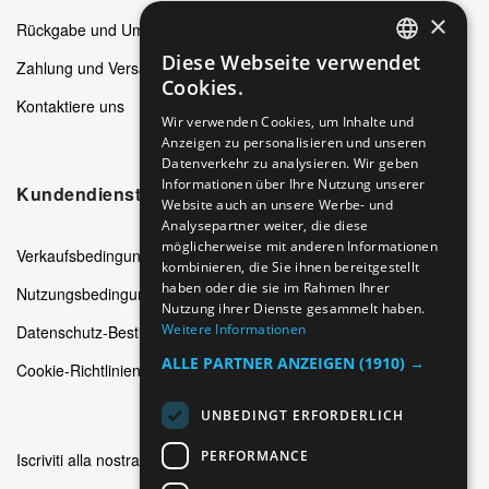
×
Rückgabe und Umtausch
Diese Webseite verwendet
Zahlung und Versand
ENGLISH
Cookies.
Kontaktiere uns
GERMAN
Wir verwenden Cookies, um Inhalte und
Anzeigen zu personalisieren und unseren
ITALIAN
Datenverkehr zu analysieren. Wir geben
SPANISH
Informationen über Ihre Nutzung unserer
Kundendienst
Website auch an unsere Werbe- und
FRENCH
Analysepartner weiter, die diese
möglicherweise mit anderen Informationen
Verkaufsbedingungen
kombinieren, die Sie ihnen bereitgestellt
haben oder die sie im Rahmen Ihrer
Nutzungsbedingungen
Nutzung ihrer Dienste gesammelt haben.
Weitere Informationen
Datenschutz-Bestimmungen
ALLE PARTNER ANZEIGEN
(1910) →
Cookie-Richtlinien
UNBEDINGT ERFORDERLICH
PERFORMANCE
Iscriviti alla nostra newsletter