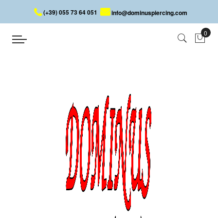
(+39) 055 73 64 051
info@dominuspiercing.com
BAUCHNABELPIERCING MIT
BLUME
Startseite
BAUCHNABELPIERCING MIT BLUME