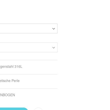
rgenstahl 316L
etische Perle
ENBOGEN