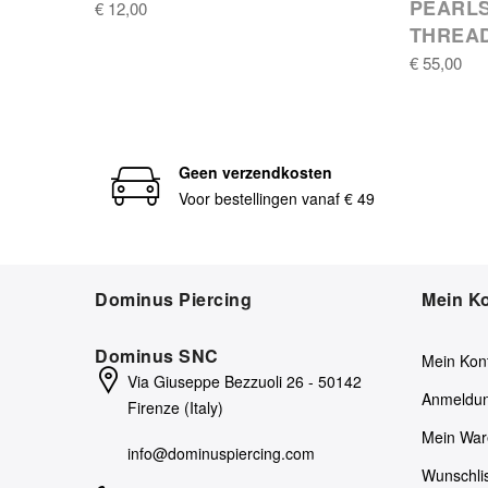
PEARLS
€ 12,00
THREA
€ 55,00
Geen verzendkosten
Voor bestellingen vanaf € 49
Dominus Piercing
Mein K
Dominus SNC
Mein Kon
Via Giuseppe Bezzuoli 26 - 50142
Anmeldu
Firenze (Italy)
Mein War
info@dominuspiercing.com
Wunschli