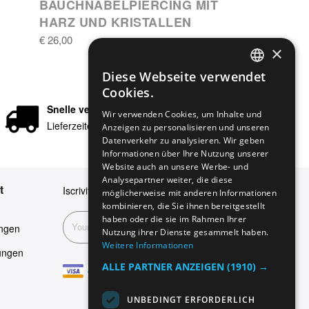
BAUCHNABELPIERCING MIT
HARZ UND KRISTALLEN
€ 26,00
×
Diese Webseite verwendet
ENGLISH
Cookies.
GERMAN
Snelle verzending
Wir verwenden Cookies, um Inhalte und
Lieferzeiten in 24/48 Stunden
Anzeigen zu personalisieren und unseren
ITALIAN
Datenverkehr zu analysieren. Wir geben
SPANISH
Informationen über Ihre Nutzung unserer
Website auch an unsere Werbe- und
FRENCH
Analysepartner weiter, die diese
t
Iscriviti alla nostra newsletter
möglicherweise mit anderen Informationen
kombinieren, die Sie ihnen bereitgestellt
haben oder die sie im Rahmen Ihrer
Abonnieren
ngen
Nutzung ihrer Dienste gesammelt haben.
Weitere Informationen
ungen
ALLE PARTNER ANZEIGEN
(1910) →
UNBEDINGT ERFORDERLICH