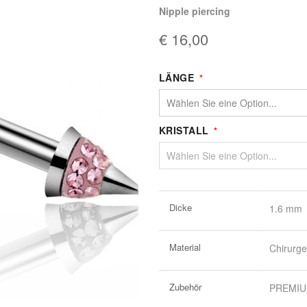
nipple piercing
€ 16,00
LÄNGE
KRISTALL
Weitere
Dicke
1.6 mm
Informationen
Material
Chirurge
Zubehör
PREMIUM