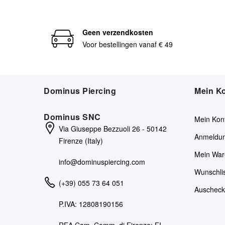
Geen verzendkosten
Voor bestellingen vanaf € 49
Dominus Piercing
Mein K
Dominus SNC
Mein Kon
Via Giuseppe Bezzuoli 26 - 50142
Anmeldu
Firenze (Italy)
Mein War
info@dominuspiercing.com
Wunschli
(+39) 055 73 64 051
Auschec
P.IVA: 12808190156