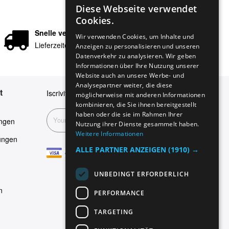
Diese Webseite verwendet
ENGLISH
Cookies.
GERMAN
Snelle verzending
Wir verwenden Cookies, um Inhalte und
Lieferzeiten in 24/48 Stunden
Anzeigen zu personalisieren und unseren
ITALIAN
Datenverkehr zu analysieren. Wir geben
SPANISH
Informationen über Ihre Nutzung unserer
Website auch an unsere Werbe- und
FRENCH
Analysepartner weiter, die diese
t
Iscriviti alla nostra newsletter
möglicherweise mit anderen Informationen
kombinieren, die Sie ihnen bereitgestellt
haben oder die sie im Rahmen Ihrer
Abonnieren
ngen
Nutzung ihrer Dienste gesammelt haben.
Weitere Informationen
ungen
ALLE PARTNER ANZEIGEN
(1910) →
UNBEDINGT ERFORDERLICH
n
PERFORMANCE
TARGETING