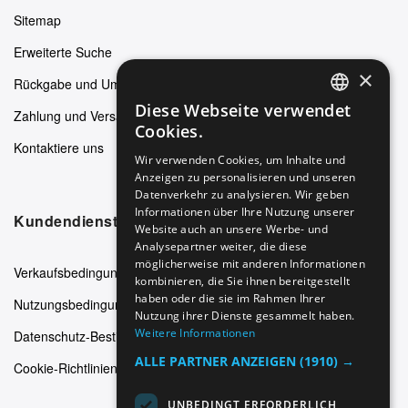
Sitemap
Erweiterte Suche
×
Rückgabe und Umtausch
Diese Webseite verwendet
Zahlung und Versand
ENGLISH
Cookies.
Kontaktiere uns
GERMAN
Wir verwenden Cookies, um Inhalte und
Anzeigen zu personalisieren und unseren
ITALIAN
Datenverkehr zu analysieren. Wir geben
SPANISH
Informationen über Ihre Nutzung unserer
Kundendienst
Website auch an unsere Werbe- und
FRENCH
Analysepartner weiter, die diese
möglicherweise mit anderen Informationen
Verkaufsbedingungen
kombinieren, die Sie ihnen bereitgestellt
haben oder die sie im Rahmen Ihrer
Nutzungsbedingungen
Nutzung ihrer Dienste gesammelt haben.
Weitere Informationen
Datenschutz-Bestimmungen
ALLE PARTNER ANZEIGEN
(1910) →
Cookie-Richtlinien
UNBEDINGT ERFORDERLICH