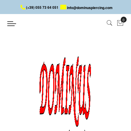
(+39) 055 73 64 051
info@dominuspiercing.com
BAUCHNABELPIERCING MIT
SEESTERN
Startseite
BAUCHNABELPIERCING MIT SEESTERN