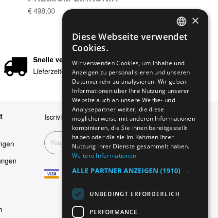
€ 498,00
×
Diese Webseite verwendet
ENGLISH
Cookies.
GERMAN
Snelle verzending
Wir verwenden Cookies, um Inhalte und
Lieferzeiten in 24/48 Stunden
Anzeigen zu personalisieren und unseren
ITALIAN
Datenverkehr zu analysieren. Wir geben
SPANISH
Informationen über Ihre Nutzung unserer
Website auch an unsere Werbe- und
FRENCH
Analysepartner weiter, die diese
t
Iscriviti alla nostra newsletter
möglicherweise mit anderen Informationen
kombinieren, die Sie ihnen bereitgestellt
haben oder die sie im Rahmen Ihrer
Abonnieren
ngen
Nutzung ihrer Dienste gesammelt haben.
Weitere Informationen
ungen
ALLE PARTNER ANZEIGEN
(1910) →
UNBEDINGT ERFORDERLICH
n
PERFORMANCE