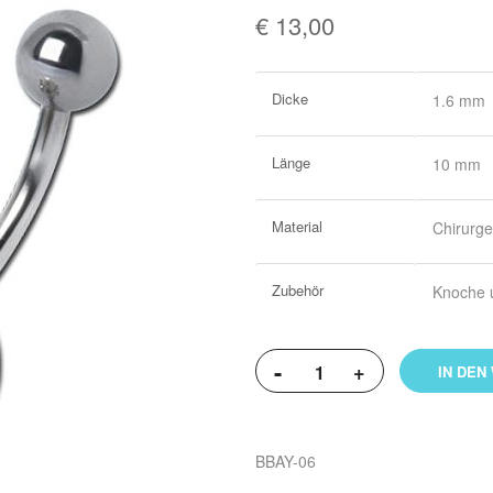
€ 13,00
Weitere
Dicke
1.6 mm
Informationen
Länge
10 mm
Material
Chirurge
Zubehör
Knoche 
-
+
IN DEN
BBAY-06