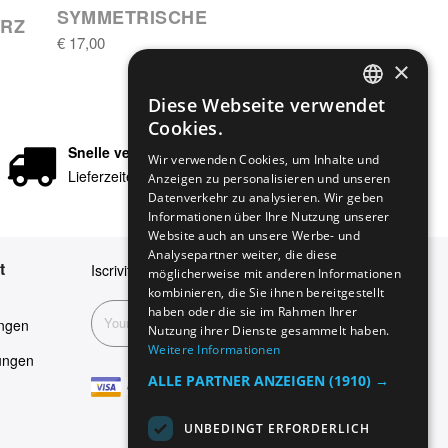
SYMMETRISCHE
ARZ
€ 17,00
×
Diese Webseite verwendet
ENGLISH
Cookies.
GERMAN
Snelle verzending
Wir verwenden Cookies, um Inhalte und
Lieferzeiten in 24/48 Stunden
Anzeigen zu personalisieren und unseren
ITALIAN
Datenverkehr zu analysieren. Wir geben
SPANISH
Informationen über Ihre Nutzung unserer
Website auch an unsere Werbe- und
FRENCH
Analysepartner weiter, die diese
t
Iscriviti alla nostra newsletter
möglicherweise mit anderen Informationen
kombinieren, die Sie ihnen bereitgestellt
haben oder die sie im Rahmen Ihrer
Abonnieren
ngen
Nutzung ihrer Dienste gesammelt haben.
Weitere Informationen
ungen
ALLE PARTNER ANZEIGEN
(1910) →
UNBEDINGT ERFORDERLICH