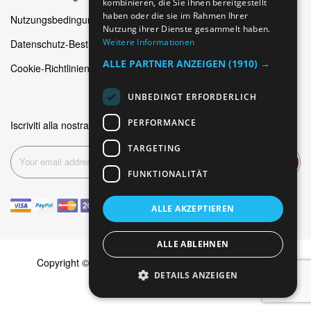
kombinieren, die Sie ihnen bereitgestellt
haben oder die sie im Rahmen Ihrer
Nutzungsbedingungen
Nutzung ihrer Dienste gesammelt haben.
Weitere Informationen
Datenschutz-Bestimmungen
ALLE PARTNER ANZEIGEN
(1910) →
Cookie-Richtlinien
UNBEDINGT ERFORDERLICH
PERFORMANCE
Iscriviti alla nostra newsletter
TARGETING
Abonnieren
FUNKTIONALITÄT
ALLE AKZEPTIEREN
ALLE ABLEHNEN
Copyright © 1999-2026 Dominus Piercing. Alle Rechte
DETAILS ANZEIGEN
vorbehalten