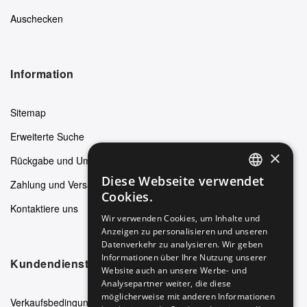
Auschecken
Information
Sitemap
Erweiterte Suche
×
Rückgabe und Umtausch
Diese Webseite verwendet
Zahlung und Versand
ENGLISH
Cookies.
Kontaktiere uns
GERMAN
Wir verwenden Cookies, um Inhalte und
Anzeigen zu personalisieren und unseren
ITALIAN
Datenverkehr zu analysieren. Wir geben
SPANISH
Informationen über Ihre Nutzung unserer
Kundendienst
Website auch an unsere Werbe- und
FRENCH
Analysepartner weiter, die diese
möglicherweise mit anderen Informationen
Verkaufsbedingungen