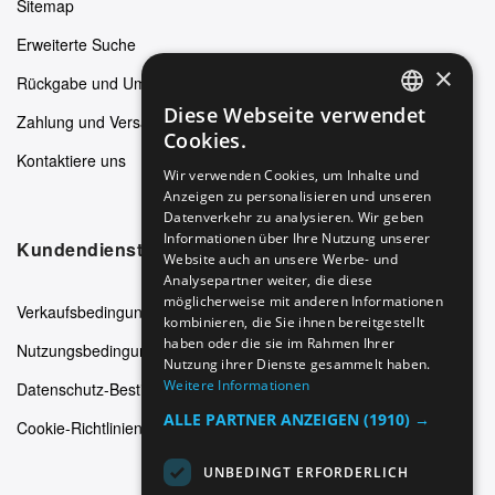
Sitemap
Erweiterte Suche
×
Rückgabe und Umtausch
Diese Webseite verwendet
Zahlung und Versand
ENGLISH
Cookies.
Kontaktiere uns
GERMAN
Wir verwenden Cookies, um Inhalte und
Anzeigen zu personalisieren und unseren
ITALIAN
Datenverkehr zu analysieren. Wir geben
SPANISH
Informationen über Ihre Nutzung unserer
Kundendienst
Website auch an unsere Werbe- und
FRENCH
Analysepartner weiter, die diese
möglicherweise mit anderen Informationen
Verkaufsbedingungen
kombinieren, die Sie ihnen bereitgestellt
haben oder die sie im Rahmen Ihrer
Nutzungsbedingungen
Nutzung ihrer Dienste gesammelt haben.
Weitere Informationen
Datenschutz-Bestimmungen
ALLE PARTNER ANZEIGEN
(1910) →
Cookie-Richtlinien
UNBEDINGT ERFORDERLICH