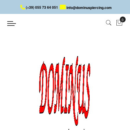
(+39) 055 73 64 051
info@dominuspiercing.com
RINGPIERCING MIT KUGEL
Startseite
RINGPIERCING MIT KUGEL